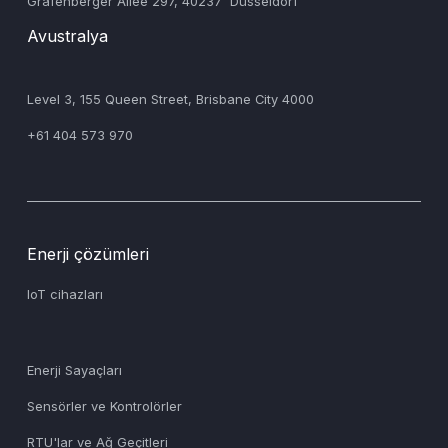
‍Grafenberger Allee 297, 40237 Düsseldorf
Avustralya
‍Level 3, 155 Queen Street, Brisbane City 4000
+61 404 573 970
Enerji çözümleri
IoT cihazları
Enerji Sayaçları
Sensörler ve Kontrolörler
RTU'lar ve Ağ Geçitleri