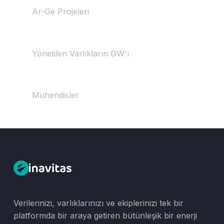
Ar-Ge Projeleri
50+
Yönetilen Varlıkların GW'ı
150+
Mühendisler
Verilerinizi, varlıklarınızı ve ekiplerinizi tek bir
platformda bir araya getiren bütünleşik bir enerji