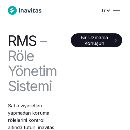
Tr
RMS
–
Bir Uzmanla Konuşun
Bir Uzmanla
Konuşun
Röle
Yönetim
Sistemi
Saha ziyaretleri
yapmadan koruma
rölelerini kontrol
altında tutun. inavitas