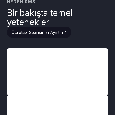
NEDEN RMS
Bir bakışta temel
yetenekler
Ücretsiz Seansınızı Ayırtın
Ücretsiz Seansınızı Ayırtın
Uzaktan röle yönetimi
Operatörlerin kontrol merkezinden cihazları
görüntülemesini, yapılandırmasını ve kontrol
etmesini sağlamak için saha rölelerine uygun
protokol aracılığıyla güvenli uzaktan erişim.
Merkezi yapılandırma kontrolü