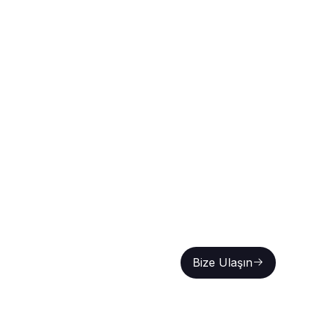
Tek
Bize Ulaşın
Bize Ulaşın
Platform,