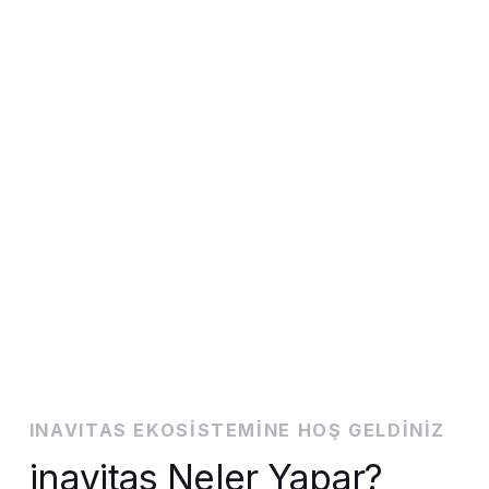
INAVITAS EKOSISTEMINE HOŞ GELDINIZ
inavitas Neler Yapar?